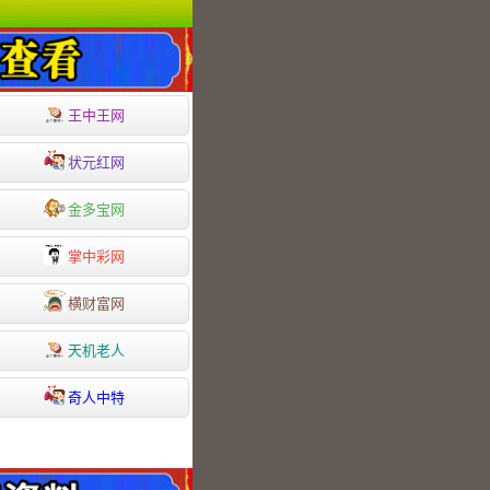
王中王网
状元红网
金多宝网
掌中彩网
横财富网
天机老人
奇人中特