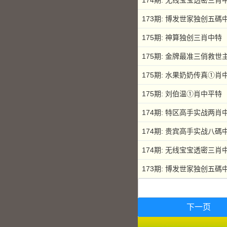
173期: 博发世家独创五碼
175期: 神算独创三肖中特
175期: 金牌最准三俏救世
175期: 水果奶奶传真①肖
175期: 刘伯温①肖中平特
174期: 特区高手实战两肖
174期: 贵宾高手实战八碼
174期: 无线宝宝透密三肖
173期: 博发世家独创五碼
下一页