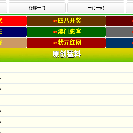
稳赚一肖
一肖一码
家
四八开奖
王
澳门彩客
经
状元红网
原创猛料
主
中
中
中
中