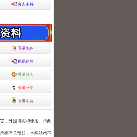
奇人中特
香港跑狗
凤凰信息
香港华人
香港开奖
香港彩富
它，外围博彩和使用。特此
承担有关责任，本网站恕不