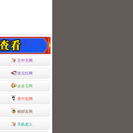
王中王网
状元红网
金多宝网
掌中彩网
横财富网
天机老人