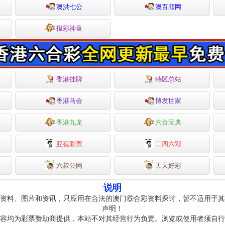
澳洪七公
澳百顺网
报彩神童
香港挂牌
特区总站
香港马会
博发世家
香港九龙
六合宝典
亚视彩票
二四六彩
六叔公网
天天好彩
说明
资料、图片和资讯，只应用在合法的澳门⑥合彩资料探讨，暂不适用于其
声明！
容均为彩票赞助商提供，本站不对其经营行为负责。浏览或使用者须自行