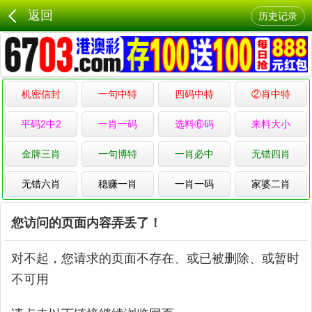
返回
历史记录
机密信封
一句中特
四码中特
②肖中特
平码2中2
一肖一码
选料⑥码
来料大小
金牌三肖
一句博特
一肖必中
无错四肖
无错六肖
稳赚一肖
一肖一码
家婆二肖
您访问的页面内容弄丢了！
对不起，您请求的页面不存在、或已被删除、或暂时
不可用